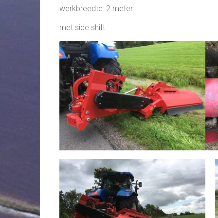
werkbreedte: 2 meter
met side shift