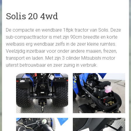
Solis 20 4wd
De compacte en wendbare 18pk tractor van Solis. Deze
sub-compacttractor is met zijn 90cm breedte en korte
wielbasis erg wendbaar zelfs in de zeer kleine ruimtes.
Veelzijdig inzetbaar voor onder andere maaien, frezen,
transport en laden. Met zijn 3 cilinder Mitsubishi motor
uiterst betrouwbaar en zeer zuinig in verbruik.