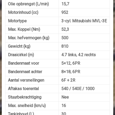
Olie opbrengst (L/min)
15,7
Motorinhoud (cc)
952
Motortype
3-cyl. Mitsubishi MVL-3E
Max. Koppel (Nm)
52,3
Max. hefvermogen (kg)
500
Gewicht (kg)
810
Draaicirkel (m)
4.7 links, 4.2 rechts
Bandenmaat voor
5×12, 6PR
Bandenmaat achter
8×18, 6PR
Aantal versnellingen
6F + 2R
Aftakas toerental
540 / 540E / 1000
Stuurbekrachtiging
Nee
Max. snelheid (km/u)
16
Tankinhoud (L)
30