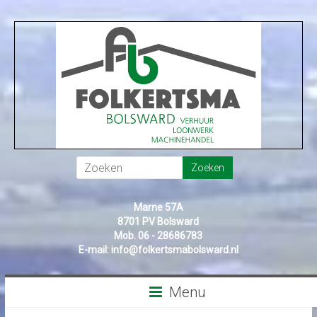
Marne 57A
8701 PV Bolsward
Mob. 06 - 28686783
E-mail:
info@folkertsmabolsward.nl
Menu