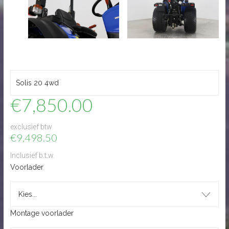
€
7,850.00
exclusief btw
€
9,498.50
Inclusief b.t.w.
Voorlader
Kies...
Montage voorlader