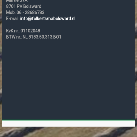
Marne 57A
8701 PV Bolsward
Mob. 06 - 28686783
E-mail:
info@folkertsmabolsward.nl
KvK nr.: 01102048
BTW nr.: NL 8183.50.313.BO1